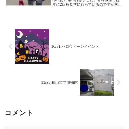
年に2回程見学に行っているのですが季節
によって景色が変わるので毎回感動を覚
えます。 ＿＿＿＿＿＿＿＿＿＿＿＿＿
＿＿＿＿＿＿＿＿＿＿＿＿ 館
内のいくつかの展示物は...
10/31 ハロウィーンイベント
11/23 狭山市立博物館
コメント