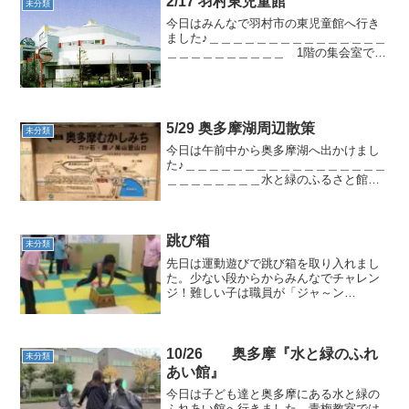
2/17 羽村東児童館
未分類
今日はみんなで羽村市の東児童館へ行き
ました♪＿＿＿＿＿＿＿＿＿＿＿＿＿＿＿
＿＿＿＿＿＿＿＿＿＿ 1階の集会室では
お絵描きをしたり置いてある玩具で遊び
ました ;-)＿＿＿＿＿＿＿＿＿＿＿＿＿＿
＿＿＿＿＿＿＿＿＿＿＿ 体育室で
はアスレチック...
5/29 奥多摩湖周辺散策
未分類
今日は午前中から奥多摩湖へ出かけまし
た♪＿＿＿＿＿＿＿＿＿＿＿＿＿＿＿＿＿
＿＿＿＿＿＿＿＿水と緑のふるさと館を
見学する予定でしたが閉館中でし
た・・・なので、奥多摩湖の周辺を散策
したり虫取りをして過ごしました♪ ＿
＿＿＿＿＿＿＿＿＿＿＿＿＿...
跳び箱
未分類
先日は運動遊びで跳び箱を取り入れまし
た。少ない段からからみんなでチャレン
ジ！難しい子は職員が「ジャ～ン
プ！！」指導にも熱が入ります。みんな
で挨拶をして終了です。終了後には「ま
たやりたい！」「今度はもっと多い段に
チャレンジしたい！」とみんな次...
10/26 奥多摩『水と緑のふれ
未分類
あい館』
今日は子ども達と奥多摩にある水と緑の
ふれあい館へ行きました。青梅教室では