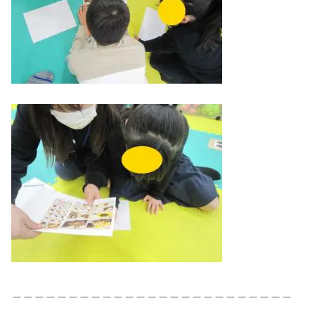
＿＿＿＿＿＿＿＿＿＿＿＿＿＿＿＿＿＿＿＿＿＿＿＿＿