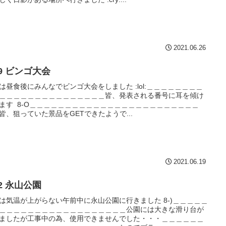
2021.06.26
6/19 ビンゴ大会
は昼食後にみんなでビンゴ大会をしました :lol:＿＿＿＿＿＿＿＿
＿＿＿＿＿＿＿＿＿＿＿＿＿＿＿皆、発表される番号に耳を傾け
ます 8-O＿＿＿＿＿＿＿＿＿＿＿＿＿＿＿＿＿＿＿＿＿＿＿＿
皆、狙っていた景品をGETできたようで...
2021.06.19
6/12 永山公園
は気温が上がらない午前中に永山公園に行きました 8-)＿＿＿＿＿
＿＿＿＿＿＿＿＿＿＿＿＿＿＿＿＿＿＿公園には大きな滑り台が
ましたが工事中の為、使用できませんでした・・・＿＿＿＿＿＿