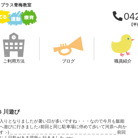
もプラス青梅教室
04
【平日
ご利用方法
ブログ
職員紹介
6/26 川遊び
入りとなりましたが暑い日が多いですね・・・なので今月も飯能
へ遊びに行きました♪前回と同じ駐車場に停めて歩いて河原へ向か
す :-)＿＿＿＿＿＿＿＿＿＿＿＿＿＿＿＿＿＿＿＿＿＿＿＿＿前回
じく日影がある場所へ行きました :cry:...