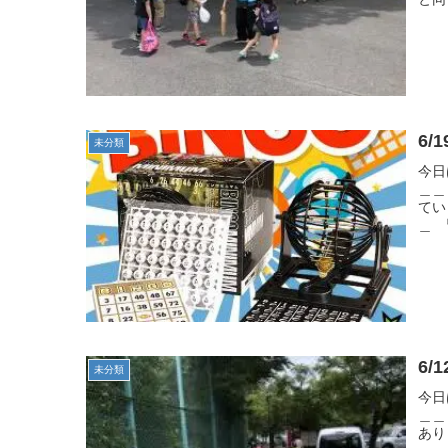
未分類
今日
＿＿
てい
＿ 
未分類
今日
＿＿
あり