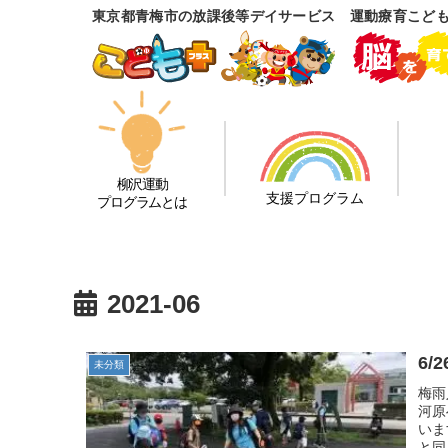
東京都青梅市の放課後等デイサービス 運動療育こど
柳沢運動
支援プログラム
プログラムとは
2021-06
未分類
梅雨
河原
いま
と同