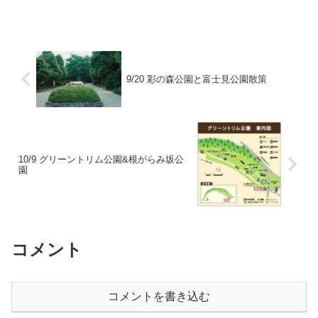
「誰にあげるの？」と聞くと男の子は即
座に「お母さん」と。「（同居の）おば
あちゃんには？」「・・...
9/20 彩の森公園と富士見公園散策
10/9 グリーントリム公園&根がらみ坂公
園
コメント
コメントを書き込む