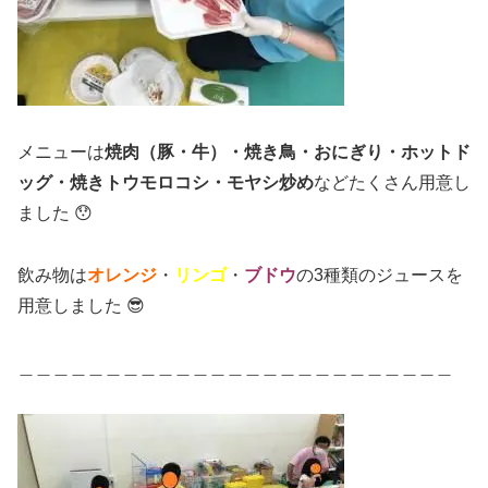
メニューは
焼肉（豚・牛）・焼き鳥・おにぎり・ホットド
ッグ・焼きトウモロコシ・モヤシ炒め
などたくさん用意し
ました 😯
飲み物は
オレンジ
・
リンゴ
・
ブドウ
の3種類のジュースを
用意しました 😎
＿＿＿＿＿＿＿＿＿＿＿＿＿＿＿＿＿＿＿＿＿＿＿＿＿