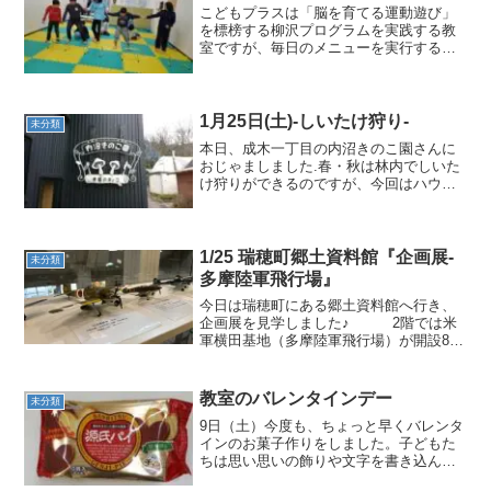
こどもプラスは「脳を育てる運動遊び」
を標榜する柳沢プログラムを実践する教
室ですが、毎日のメニューを実行する上
では、子どもたちに刺激を与え、「面白
い！」と思わせることもまたとても大切
なことです。スタッフにとっても、「今
日はどういうメニューをど...
1月25日(土)-しいたけ狩り-
未分類
本日、成木一丁目の内沼きのこ園さんに
おじゃましました.春・秋は林内でしいた
け狩りができるのですが、今回はハウス
の中でしいたけ狩りをしました。」ハウ
スの中にはたくさんの原木が重なって並
べられていました。きのこの傘が平べっ
たくなっているのがよく...
1/25 瑞穂町郷土資料館『企画展-
未分類
多摩陸軍飛行場』
今日は瑞穂町にある郷土資料館へ行き、
企画展を見学しました♪ 2階では米
軍横田基地（多摩陸軍飛行場）が開設85
年を迎えたという事で当時の装備品や戦
闘機模型がたくさん並んでいました。男
の子たちは模型を眺めるのが楽しかった
教室のバレンタインデー
未分類
ようです。＿＿＿＿＿...
9日（土）今度も、ちょっと早くバレンタ
インのお菓子作りをしました。子どもた
ちは思い思いの飾りや文字を書き込んで
オリジナルのプレゼントを作りました。