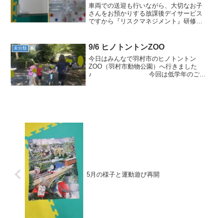
車両での送迎も行いながら、大切なお子
さんをお預かりする放課後デイサービス
ですから『リスクマネジメント』研修は
欠かせません。室内での危険な箇所の洗
い出し、外出時の危険想定場面などを、
グループに分かれて話し合いました。他
9/6 ヒノトントンZOO
未分類
事業所のお話も聞けて情報...
今日はみんなで羽村市のヒノトントン
ZOO（羽村市動物公園）へ行きました
♪ 今回は低学年のご利
用が多かったのでゆっくりと園内を回り
ました♪中でもペンギンは可愛かったよう
で飼育してみたいという子もいました
:oops:また気温が...
5月の様子と運動遊び再開