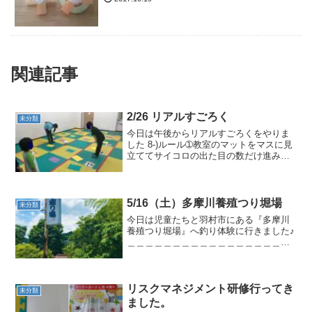
関連記事
2/26 リアルすごろく
未分類
今日は午後からリアルすごろくをやりま
した 8-)ルール➀教室のマットをマスに見
立ててサイコロの出た目の数だけ進みま
す。➁止まったマスにはカードがあり指
示が書いてあります。➂書かれた指示を
こなすとターンが終わります。＿＿＿＿
＿＿＿＿＿＿＿＿＿...
5/16（土）多摩川養殖つり堀場
未分類
今日は児童たちと羽村市にある『多摩川
養殖つり堀場』へ釣り体験に行きました♪
＿＿＿＿＿＿＿＿＿＿＿＿＿＿＿＿＿＿
＿＿＿＿＿＿＿ つり堀場では沢山の
マスが泳いでいて児童たちも興味深々で
した。低学年の子は指導員が餌を投げ入
れて掛かったら竿を交代...
リスクマネジメント研修行ってき
未分類
ました。