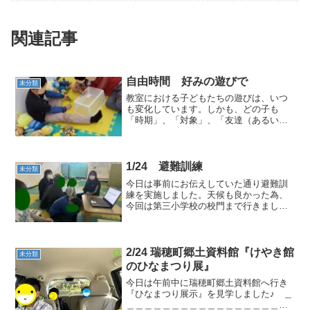
関連記事
自由時間 好みの遊びで
未分類
教室における子どもたちの遊びは、いつ
も変化しています。しかも、どの子も
「時期」、「対象」、「友達（あるいは
一人遊び）」と、状況をゆっくり変化さ
せながら、そしてそれぞれの状況の中
で、「所在なさそうな」態度を示すこと
もあまりなく、教室での自由な...
1/24 避難訓練
未分類
今日は事前にお伝えしていた通り避難訓
練を実施しました。天候も良かった為、
今回は第三小学校の校門まで行きまし
た。16：00【避難訓練の事前教育】
PowerPointを使い「地震発生時の動
き」、「おかしもち」、「避難先」など
を確認しました。＿＿...
2/24 瑞穂町郷土資料館『けやき館
未分類
のひなまつり展』
今日は午前中に瑞穂町郷土資料館へ行き
『ひなまつり展示』を見学しました♪ ＿
＿＿＿＿＿＿＿＿＿＿＿＿＿＿＿＿＿＿