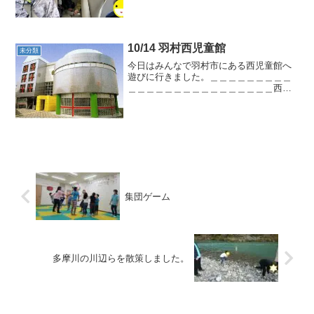
＿＿＿＿＿＿ 入館すると様々なひな
人形が飾ってありました♪＿＿＿＿＿＿＿
＿＿＿＿＿＿＿＿＿＿＿＿＿＿＿＿＿
＿ 子ども達も様々...
10/14 羽村西児童館
未分類
今日はみんなで羽村市にある西児童館へ
遊びに行きました。＿＿＿＿＿＿＿＿＿
＿＿＿＿＿＿＿＿＿＿＿＿＿＿＿＿西児
童館ではおもちゃの貸し出し種類が多く
子ども達もいろいろなボードゲームを借
りて楽しみました♪ 遊戯室の中には
以前は無かった手作りロ...
集団ゲーム
多摩川の川辺らを散策しました。