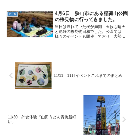
＿＿＿＿＿＿＿タイミングが良かったの
か11/27（日）までやっている「透明標
本」という...
4月6日 狭山市にある稲荷山公園
未分類
の桜見物に行ってきました。
当日は遅れていた桜が満開、天候も晴天
と絶好の桜見物日和でした。公園では
様々のイベントも開催しており 大勢の
人で賑わっていました。当事業所のお子
様もクイズ大会に参加したり 公園内を
走ったりと思い思いのスタンスで楽しみ
ました。
11/11 11月イベントこれまでのまとめ
11/30 外食体験『山田うどん青梅新町
店』