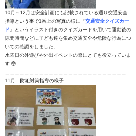
10月～12月は安全計画にも記載されている通り交通安全
指導という事で1番上の写真の様に『
交通安全クイズカー
ド
』というイラスト付きのクイズカードを用いて運動後の
隙間時間などに子ども達を集め交通安全や危険な行為につ
いての確認をしました。
水曜日の外遊びや外出イベントの際にとても役立っていま
す 😳
＿＿＿＿＿＿＿＿＿＿＿＿＿＿＿＿＿＿＿＿＿＿＿＿＿
11月 防犯対策指導の様子