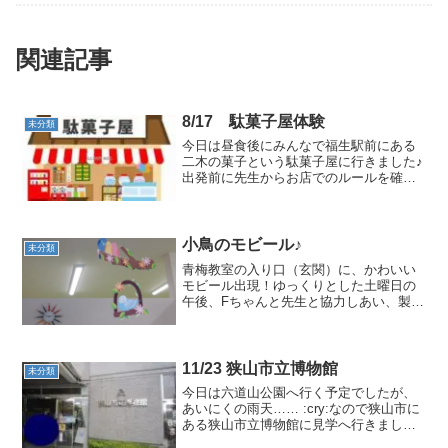
関連記事
8/17 駄菓子屋体験
未分類
今日は昼食後にみんなで福生駅前にある
二木の菓子という駄菓子屋に行きました♪
出発前に先生からお店でのルールを確認
しました 8-)＿＿＿＿＿＿＿＿＿＿＿＿＿
＿＿＿＿＿＿＿＿＿＿＿＿ 種類
が多くてみんな迷っています :roll:＿＿＿
＿＿＿...
小鳥のモビール♪
未分類
青梅教室の入り口（玄関）に、かわいい
モビール出現！ゆっくりとした土曜日の
午後、Fちゃんと先生と協力しあい、製作
時間1時間未満で完成！どこかに飾りたい
ね～！話し合ってココに落ち着きました!
(^^)!とてもかわいいです、是非見にいら
してください...
11/23 狭山市立博物館
未分類
今日は六道山公園へ行く予定でしたが、
あいにくの雨天…… :cry:なので狭山市に
ある狭山市立博物館に見学へ行きました♪
＿＿＿＿＿＿＿＿＿＿＿＿＿＿＿＿＿＿