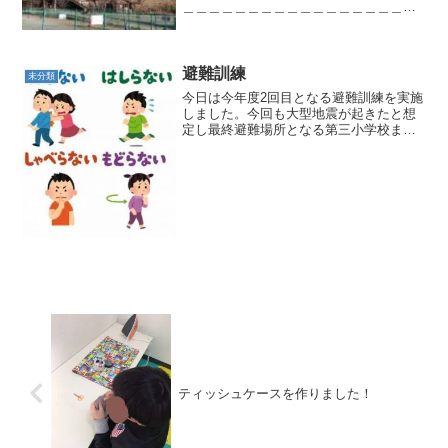
＿＿＿＿＿＿＿＿＿＿＿＿＿＿＿＿＿＿
＿＿＿＿＿＿＿まずは冒険の森で楽しみ
ました♪ 観察展望デッキや連続したア
スレチックを楽しみました♪＿＿＿＿＿＿
＿＿＿＿＿＿...
避難訓練
未分類
今日は今年度2回目となる避難訓練を実施
しました。今回も大型地震が起きたと想
定し最終避難場所となる第三小学校まで
の経路を確認しました。今日は小雨が降
っていましたが実際に大地震が起きた
時、どんな天候であっても避難せざるを
得ません。＿＿＿＿＿＿＿...
ティッシュケースを作りました！