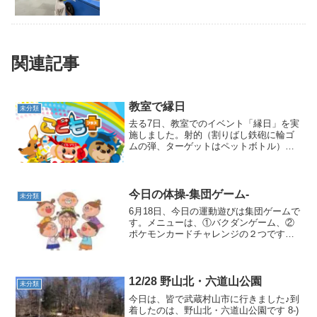
関連記事
教室で縁日
未分類
去る7日、教室でのイベント「縁日」を実
施しました。射的（割りばし鉄砲に輪ゴ
ムの弾、ターゲットはペットボトル）
や、金魚すくい（スーパーボール）、輪
投げ、玉入れなど、狭い教室をフルに使
って子供たちはとても楽しみました。
今日の体操-集団ゲーム-
未分類
6月18日、今日の運動遊びは集団ゲームで
す。メニューは、①バクダンゲーム、②
ポケモンカードチャレンジの２つです。
＿＿＿＿＿＿＿＿＿＿＿まずはラジオ体
操から１・２・３・４～♪柔軟体操をした
後はメニューに入ります。＿＿＿＿＿＿
＿＿＿＿＿①バクダ...
12/28 野山北・六道山公園
未分類
今日は、皆で武蔵村山市に行きました♪到
着したのは、野山北・六道山公園です 8-)