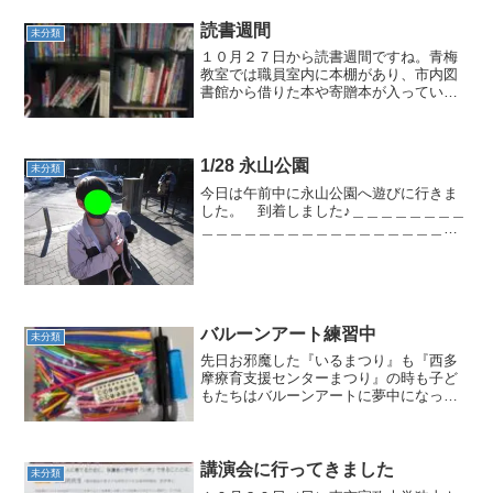
読書週間
未分類
１０月２７日から読書週間ですね。青梅
教室では職員室内に本棚があり、市内図
書館から借りた本や寄贈本が入っていま
す。今人気の本♪運動遊び後のクールダウ
ン時などに集中！それぞれにお気に入り
の本があります。１人でじっくり読んで
いたり、お友達と楽しん...
1/28 永山公園
未分類
今日は午前中に永山公園へ遊びに行きま
した。 到着しました♪＿＿＿＿＿＿＿＿
＿＿＿＿＿＿＿＿＿＿＿＿＿＿＿＿＿今
日は遊具のあるエリアで過ごしました♪＿
＿＿＿＿＿＿＿＿＿＿＿＿＿＿＿＿＿＿
＿＿＿＿＿＿ 今日は遊具を使っ
た鬼ごっこや懸垂器具...
バルーンアート練習中
未分類
先日お邪魔した『いるまつり』も『西多
摩療育支援センターまつり』の時も子ど
もたちはバルーンアートに夢中になって
いました。風船が割れる音は大っ嫌いな
のに、可愛い形のバルーンアートは大好
きなんですね。そこで、夏休みの企画に
向けてバルーンアートの練...
講演会に行ってきました
未分類