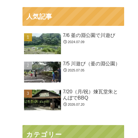
人気記事
7/6 釜の淵公園で川遊び
2024.07.09
7/5 川遊び（釜の淵公園）
2025.07.05
7/20（月/祝）煉瓦堂朱と
んぼでBBQ
2026.07.20
カテゴリー