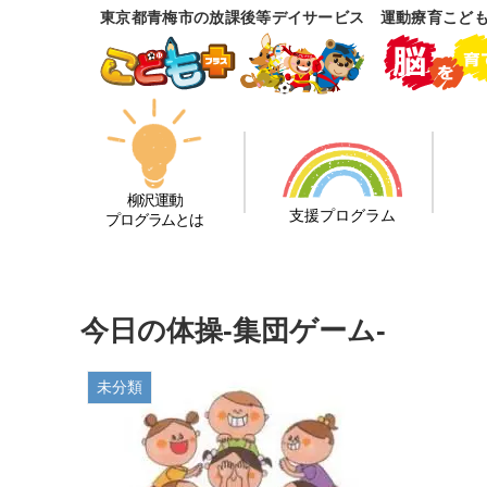
東京都青梅市の放課後等デイサービス 運動療育こど
柳沢運動
支援プログラム
プログラムとは
今日の体操-集団ゲーム-
未分類